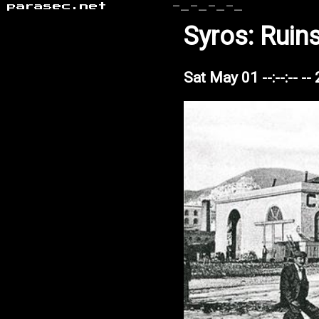
parasec.net
-_-_-_-_
Syros: Ruin
Sat May 01 --:--:-- --