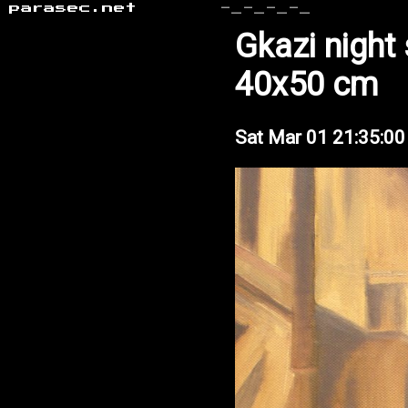
parasec.net
-_-_-_-_
Gkazi night 
40x50 cm
Sat Mar 01 21:35:0